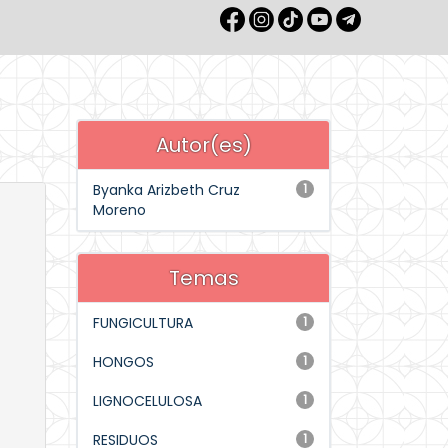
Autor(es)
Byanka Arizbeth Cruz
1
Moreno
Temas
FUNGICULTURA
1
HONGOS
1
LIGNOCELULOSA
1
RESIDUOS
1