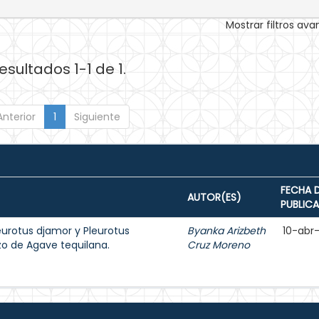
Mostrar filtros av
esultados 1-1 de 1.
Anterior
1
Siguiente
FECHA 
AUTOR(ES)
PUBLIC
eurotus djamor y Pleurotus
Byanka Arizbeth
10-abr
zo de Agave tequilana.
Cruz Moreno