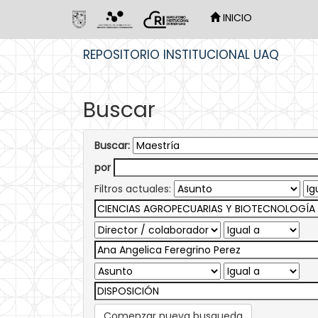
INICIO
Skip
REPOSITORIO INSTITUCIONAL UAQ
navigation
Buscar
Buscar:
por
Filtros actuales:
Comenzar nueva busqueda