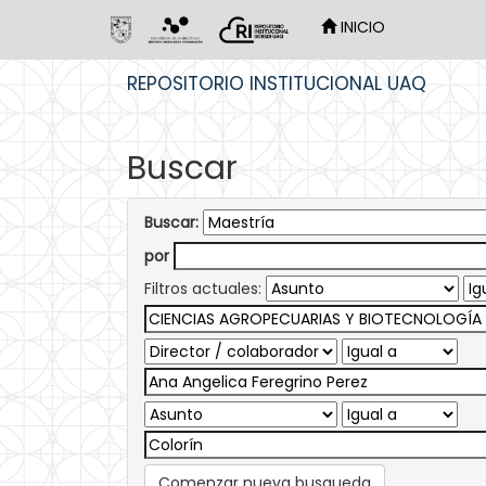
INICIO
Skip
REPOSITORIO INSTITUCIONAL UAQ
navigation
Buscar
Buscar:
por
Filtros actuales:
Comenzar nueva busqueda