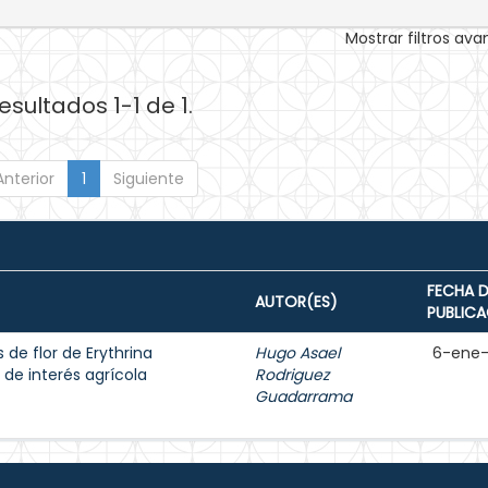
Mostrar filtros av
esultados 1-1 de 1.
Anterior
1
Siguiente
FECHA D
AUTOR(ES)
PUBLIC
 de flor de Erythrina
Hugo Asael
6-ene
de interés agrícola
Rodriguez
Guadarrama