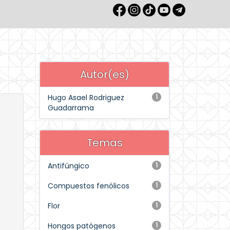
Autor(es)
Hugo Asael Rodriguez
1
Guadarrama
Temas
Antifúngico
1
Compuestos fenólicos
1
Flor
1
Hongos patógenos
1