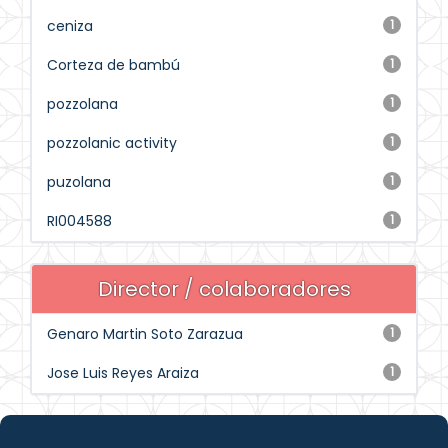
ceniza
1
Corteza de bambú
1
pozzolana
1
pozzolanic activity
1
puzolana
1
RI004588
1
Director / colaboradores
Genaro Martin Soto Zarazua
1
Jose Luis Reyes Araiza
1