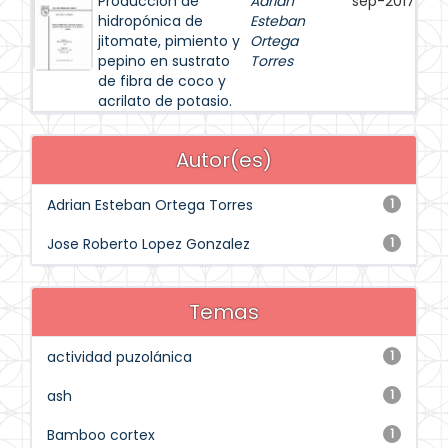
Producción de
Adrian
sep-2017
hidropónica de
Esteban
jitomate, pimiento y
Ortega
pepino en sustrato
Torres
de fibra de coco y
acrilato de potasio.
Autor(es)
Adrian Esteban Ortega Torres
1
Jose Roberto Lopez Gonzalez
1
Temas
actividad puzolánica
1
ash
1
Bamboo cortex
1