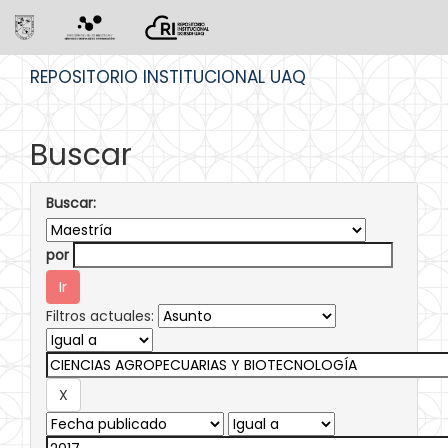
Skip
REPOSITORIO INSTITUCIONAL UAQ
navigation
Buscar
Buscar:
por
Filtros actuales: