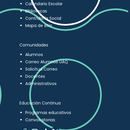
Calendario Escolar
Bibliotecas
Contraloría Social
Mapa de sitio
Comunidades
Alumnos
Correo Alumnos UAQ
Solicitud Correo
Docentes
Administrativos
Educación Continua
Programas educativos
Convocatorias