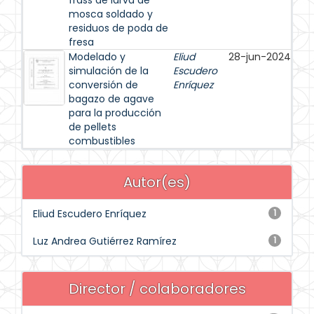
frass de larva de
mosca soldado y
residuos de poda de
fresa
Modelado y
Eliud
28-jun-2024
simulación de la
Escudero
conversión de
Enríquez
bagazo de agave
para la producción
de pellets
combustibles
Autor(es)
Eliud Escudero Enríquez
1
Luz Andrea Gutiérrez Ramírez
1
Director / colaboradores