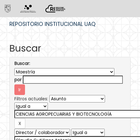
Skip
REPOSITORIO INSTITUCIONAL UAQ
navigation
Buscar
Buscar:
por
Filtros actuales: