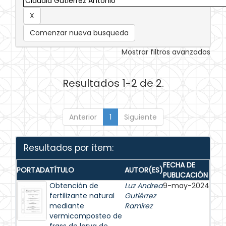
Comenzar nueva busqueda
Mostrar filtros avanzados
Resultados 1-2 de 2.
Anterior
1
Siguiente
Resultados por ítem:
FECHA DE
PORTADA
TÍTULO
AUTOR(ES)
PUBLICACIÓN
Obtención de
Luz Andrea
9-may-2024
fertilizante natural
Gutiérrez
mediante
Ramírez
vermicomposteo de