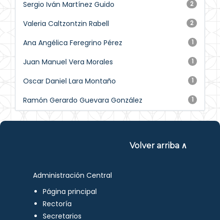
Sergio Iván Martínez Guido
2
Valeria Caltzontzin Rabell
2
Ana Angélica Feregrino Pérez
1
Juan Manuel Vera Morales
1
Oscar Daniel Lara Montaño
1
Ramón Gerardo Guevara González
1
Volver arriba ∧
Administración Central
Página principal
Rectoría
Secretarios