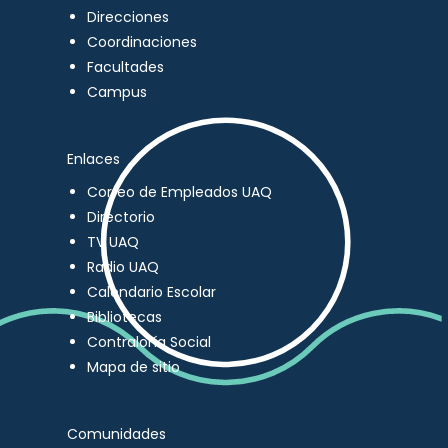
Direcciones
Coordinaciones
Facultades
Campus
Enlaces
Correo de Empleados UAQ
Directorio
TV UAQ
Radio UAQ
Calendario Escolar
Bibliotecas
Contraloría Social
Mapa de sitio
Comunidades