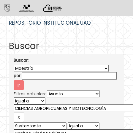
Skip
REPOSITORIO INSTITUCIONAL UAQ
navigation
Buscar
Buscar:
por
Filtros actuales: