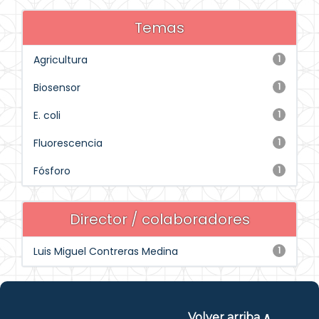
Temas
Agricultura
1
Biosensor
1
E. coli
1
Fluorescencia
1
Fósforo
1
Director / colaboradores
Luis Miguel Contreras Medina
1
Volver arriba ∧