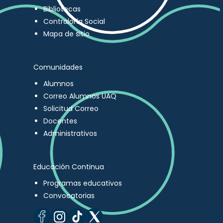
Bibliotecas
Contraloría Social
Mapa de sitio
Comunidades
Alumnos
Correo Alumnos UAQ
Solicitud Correo
Docentes
Administrativos
Educación Continua
Programas educativos
Convocatorias