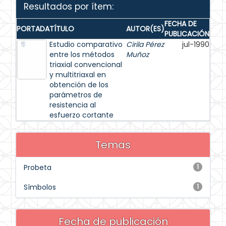
Resultados por ítem:
FECHA DE
PORTADA
TÍTULO
AUTOR(ES)
PUBLICACIÓN
Estudio comparativo
Cirila Pérez
jul-1990
entre los métodos
Muñoz
triaxial convencional
y multitriaxal en
obtención de los
parámetros de
resistencia al
esfuerzo cortante
Temas
Probeta
1
Símbolos
1
Fecha de publicación