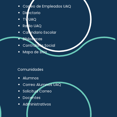
Correo de Empleados UAQ
Directorio
TV UAQ
Radio UAQ
Calendario Escolar
Bibliotecas
Contraloría Social
Mapa de sitio
Comunidades
Alumnos
Correo Alumnos UAQ
Solicitud Correo
Docentes
Administrativos