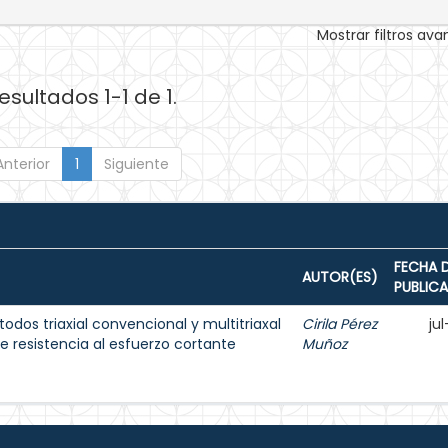
Mostrar filtros av
esultados 1-1 de 1.
Anterior
1
Siguiente
FECHA 
AUTOR(ES)
PUBLIC
dos triaxial convencional y multitriaxal
Cirila Pérez
ju
 resistencia al esfuerzo cortante
Muñoz