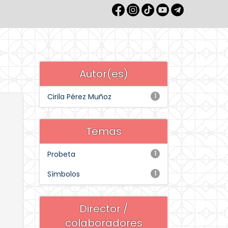
Autor(es)
Cirila Pérez Muñoz
1
Temas
Probeta
1
Símbolos
1
Director /
colaboradores