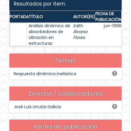
Resultados por ítem:
FECHA DE
PORTADA
TÍTULO
AUTOR(ES)
PUBLICACIÓN
Análisis dinámico de
Edith
jun-1996
absorbedores de
Álvarez
vibración en
Flores
estructuras
Temas
Respuesta dinámica inelástica
1
Director / colaboradores
José Luis Urrutia Galicia
1
Fecha de publicación