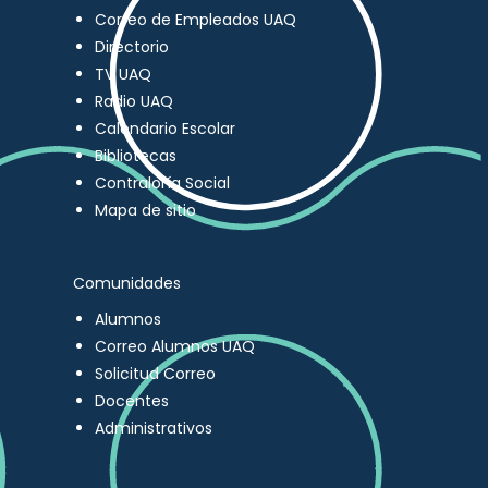
Correo de Empleados UAQ
Directorio
TV UAQ
Radio UAQ
Calendario Escolar
Bibliotecas
Contraloría Social
Mapa de sitio
Comunidades
Alumnos
Correo Alumnos UAQ
Solicitud Correo
Docentes
Administrativos