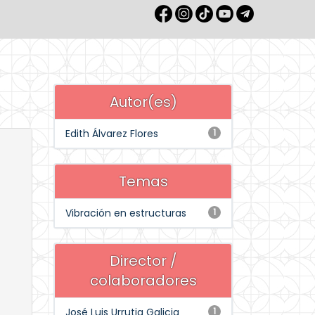
Autor(es)
Edith Álvarez Flores
1
Temas
Vibración en estructuras
1
Director /
colaboradores
José Luis Urrutia Galicia
1