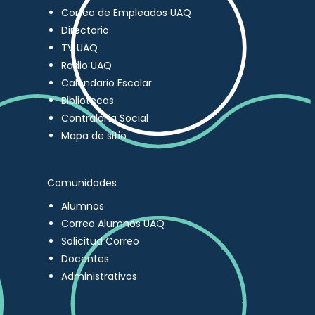
Correo de Empleados UAQ
Directorio
TV UAQ
Radio UAQ
Calendario Escolar
Bibliotecas
Contraloría Social
Mapa de sitio
Comunidades
Alumnos
Correo Alumnos UAQ
Solicitud Correo
Docentes
Administrativos