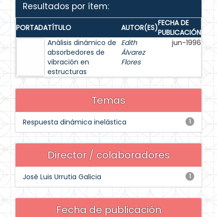
Resultados por ítem:
FECHA DE
PORTADA
TÍTULO
AUTOR(ES)
PUBLICACIÓN
Análisis dinámico de
Edith
jun-1996
absorbedores de
Álvarez
vibración en
Flores
estructuras
Temas
Respuesta dinámica inelástica
1
Director / colaboradores
José Luis Urrutia Galicia
1
Fecha de publicación