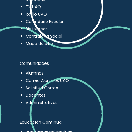
TV UAQ
Radio UAQ
Calendario Escolar
Bibliotecas
Contraloría Social
Mapa de sitio
Comunidades
Alumnos
Correo Alumnos UAQ
Solicitud Correo
Docentes
Administrativos
Educación Continua