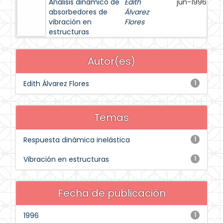
Análisis dinámico de
Edith
jun-1996
absorbedores de
Álvarez
vibración en
Flores
estructuras
Autor(es)
Edith Álvarez Flores
1
Temas
Respuesta dinámica inelástica
1
Vibración en estructuras
1
Fecha de publicación
1996
1