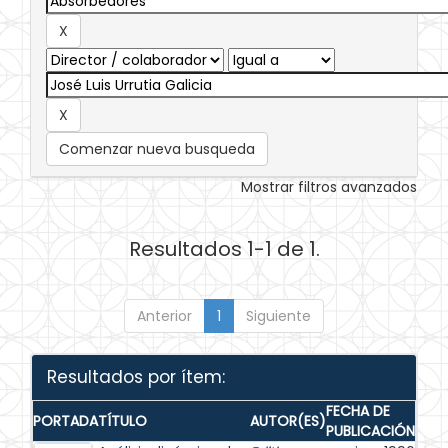
Comenzar nueva busqueda
Mostrar filtros avanzados
Resultados 1-1 de 1.
Anterior
1
Siguiente
Resultados por ítem:
FECHA DE
PORTADA
TÍTULO
AUTOR(ES)
PUBLICACIÓN