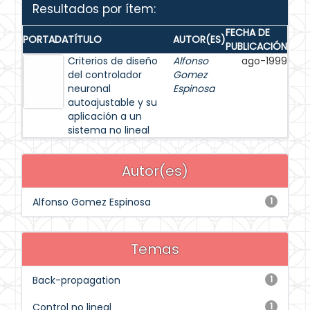
Resultados por ítem:
FECHA DE
PORTADA
TÍTULO
AUTOR(ES)
PUBLICACIÓN
Criterios de diseño
Alfonso
ago-1999
del controlador
Gomez
neuronal
Espinosa
autoajustable y su
aplicación a un
sistema no lineal
Autor(es)
Alfonso Gomez Espinosa
1
Temas
Back-propagation
1
Control no lineal
1