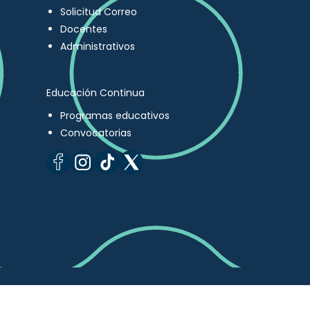
Solicitud Correo
Docentes
Administrativos
Educación Continua
Programas educativos
Convocatorias