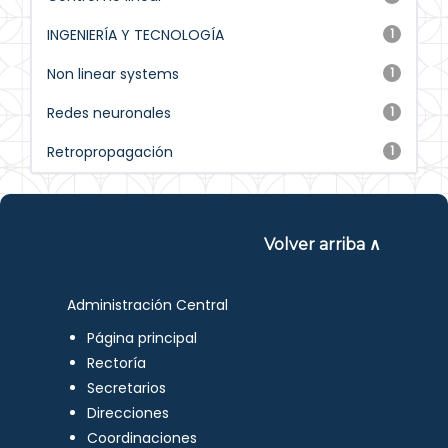
INGENIERÍA Y TECNOLOGÍA
1
Non linear systems
1
Redes neuronales
1
Retropropagación
1
Volver arriba ∧
Administración Central
Página principal
Rectoría
Secretarios
Direcciones
Coordinaciones