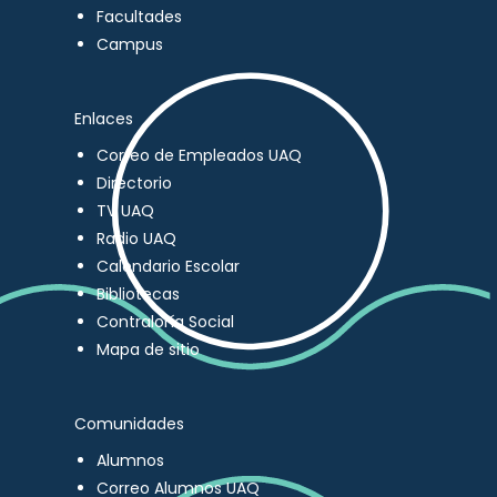
Facultades
Campus
Enlaces
Correo de Empleados UAQ
Directorio
TV UAQ
Radio UAQ
Calendario Escolar
Bibliotecas
Contraloría Social
Mapa de sitio
Comunidades
Alumnos
Correo Alumnos UAQ