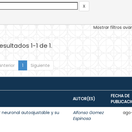
Mostrar filtros av
esultados 1-1 de 1.
Anterior
1
Siguiente
FECHA DE
AUTOR(ES)
PUBLICAC
r neuronal autoajustable y su
Alfonso Gomez
ago
Espinosa