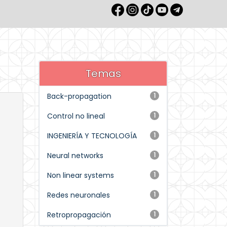
Temas
Back-propagation
1
Control no lineal
1
INGENIERÍA Y TECNOLOGÍA
1
Neural networks
1
Non linear systems
1
Redes neuronales
1
Retropropagación
1