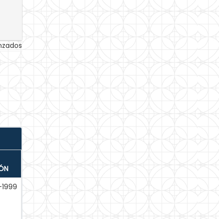
anzados
IÓN
-1999