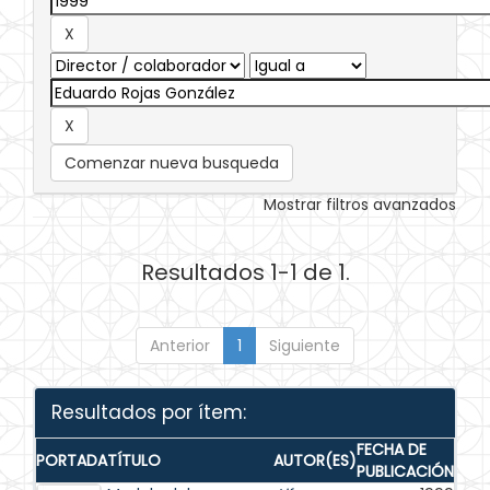
Comenzar nueva busqueda
Mostrar filtros avanzados
Resultados 1-1 de 1.
Anterior
1
Siguiente
Resultados por ítem:
FECHA DE
PORTADA
TÍTULO
AUTOR(ES)
PUBLICACIÓN