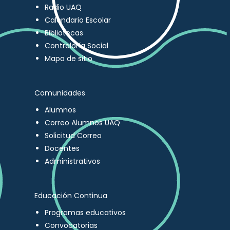
Radio UAQ
Calendario Escolar
Bibliotecas
Contraloría Social
Mapa de sitio
Comunidades
Alumnos
Correo Alumnos UAQ
Solicitud Correo
Docentes
Administrativos
Educación Continua
Programas educativos
Convocatorias