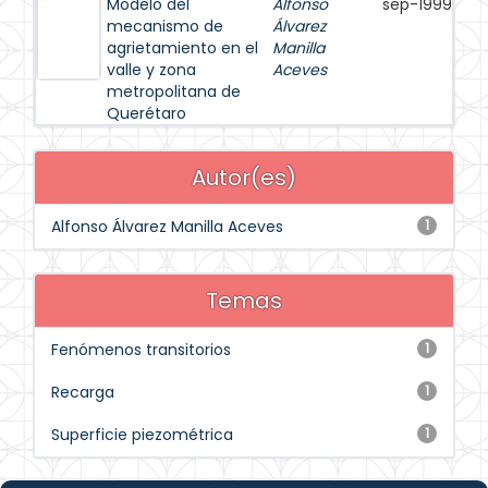
Modelo del
Alfonso
sep-1999
mecanismo de
Álvarez
agrietamiento en el
Manilla
valle y zona
Aceves
metropolitana de
Querétaro
Autor(es)
Alfonso Álvarez Manilla Aceves
1
Temas
Fenómenos transitorios
1
Recarga
1
Superficie piezométrica
1