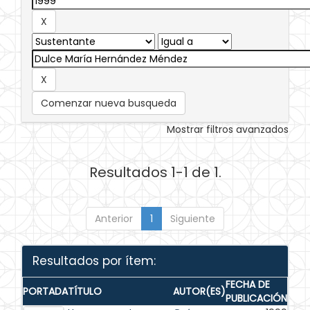
Comenzar nueva busqueda
Mostrar filtros avanzados
Resultados 1-1 de 1.
Anterior
1
Siguiente
Resultados por ítem:
FECHA DE
PORTADA
TÍTULO
AUTOR(ES)
PUBLICACIÓN