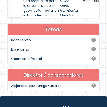
Una propuesta para
Dulce
mar-1999
la enseñanza de la
María
geometría fractal en
Hernández
el bachillerato
Méndez
Temas
Bachillerato
1
Enseñanza
1
Geometría fractal
1
Director / colaboradores
Alejandro Díaz Barriga Casales
1