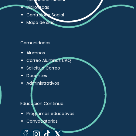
Bibliotecas
Contraloría Social
Mapa de sitio
Comunidades
Alumnos
Correo Alumnos UAQ
Solicitud Correo
Docentes
Administrativos
Educación Continua
Programas educativos
Convocatorias