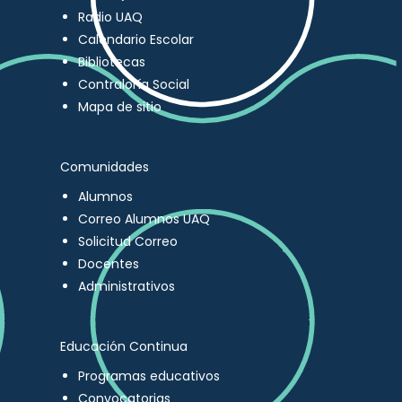
Radio UAQ
Calendario Escolar
Bibliotecas
Contraloría Social
Mapa de sitio
Comunidades
Alumnos
Correo Alumnos UAQ
Solicitud Correo
Docentes
Administrativos
Educación Continua
Programas educativos
Convocatorias