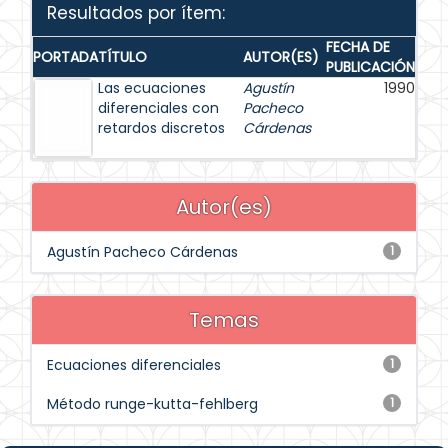
Resultados por ítem:
FECHA DE
PORTADA
TÍTULO
AUTOR(ES)
PUBLICACIÓN
Las ecuaciones
Agustín
1990
diferenciales con
Pacheco
retardos discretos
Cárdenas
Autor(es)
Agustín Pacheco Cárdenas
1
Temas
Ecuaciones diferenciales
1
Método runge-kutta-fehlberg
1