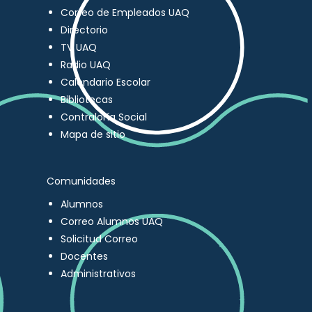
Correo de Empleados UAQ
Directorio
TV UAQ
Radio UAQ
Calendario Escolar
Bibliotecas
Contraloría Social
Mapa de sitio
Comunidades
Alumnos
Correo Alumnos UAQ
Solicitud Correo
Docentes
Administrativos