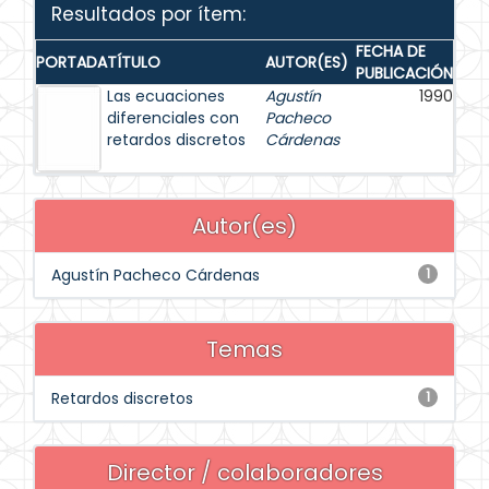
Resultados por ítem:
FECHA DE
PORTADA
TÍTULO
AUTOR(ES)
PUBLICACIÓN
Las ecuaciones
Agustín
1990
diferenciales con
Pacheco
retardos discretos
Cárdenas
Autor(es)
Agustín Pacheco Cárdenas
1
Temas
Retardos discretos
1
Director / colaboradores