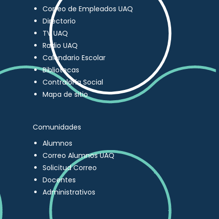
Correo de Empleados UAQ
Directorio
TV UAQ
Radio UAQ
Calendario Escolar
Bibliotecas
Contraloría Social
Mapa de sitio
Comunidades
Alumnos
Correo Alumnos UAQ
Solicitud Correo
Docentes
Administrativos