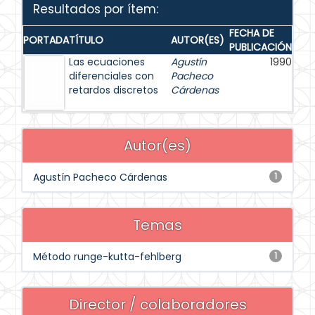
Resultados por ítem:
FECHA DE
PORTADA
TÍTULO
AUTOR(ES)
PUBLICACIÓN
Las ecuaciones
Agustín
1990
diferenciales con
Pacheco
retardos discretos
Cárdenas
Autor(es)
Agustín Pacheco Cárdenas
1
Temas
Método runge-kutta-fehlberg
1
Director / colaboradores