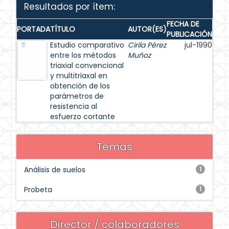
Resultados por ítem:
FECHA DE
PORTADA
TÍTULO
AUTOR(ES)
PUBLICACIÓN
Estudio comparativo
Cirila Pérez
jul-1990
entre los métodos
Muñoz
triaxial convencional
y multitriaxal en
obtención de los
parámetros de
resistencia al
esfuerzo cortante
Temas
Análisis de suelos
1
Probeta
1
Director / colaboradores