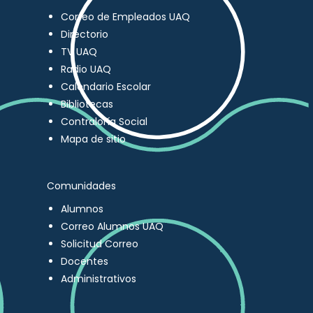
Correo de Empleados UAQ
Directorio
TV UAQ
Radio UAQ
Calendario Escolar
Bibliotecas
Contraloría Social
Mapa de sitio
Comunidades
Alumnos
Correo Alumnos UAQ
Solicitud Correo
Docentes
Administrativos