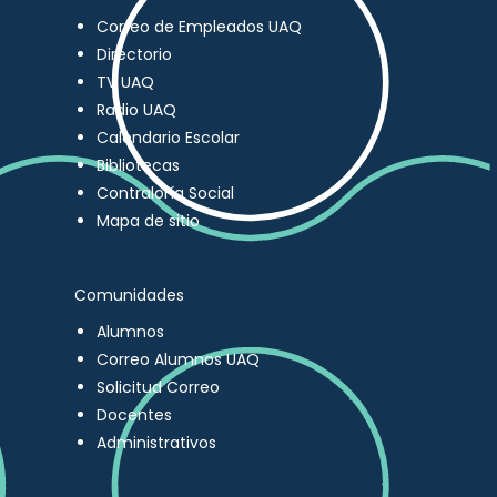
Correo de Empleados UAQ
Directorio
TV UAQ
Radio UAQ
Calendario Escolar
Bibliotecas
Contraloría Social
Mapa de sitio
Comunidades
Alumnos
Correo Alumnos UAQ
Solicitud Correo
Docentes
Administrativos