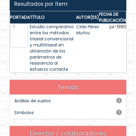
Resultados por ítem:
FECHA DE
PORTADA
TÍTULO
AUTOR(ES)
PUBLICACIÓN
Estudio comparativo
Cirila Pérez
jul-1990
entre los métodos
Muñoz
triaxial convencional
y multitriaxal en
obtención de los
parámetros de
resistencia al
esfuerzo cortante
Temas
Análisis de suelos
1
Símbolos
1
Director / colaboradores