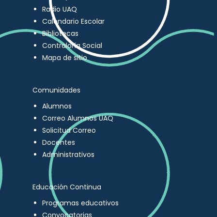
Radio UAQ
Calendario Escolar
Bibliotecas
Contraloría Social
Mapa de sitio
Comunidades
Alumnos
Correo Alumnos UAQ
Solicitud Correo
Docentes
Administrativos
Educación Continua
Programas educativos
Convocatorias