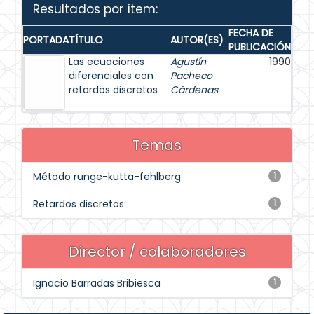
Resultados por ítem:
FECHA DE
PORTADA
TÍTULO
AUTOR(ES)
PUBLICACIÓN
Las ecuaciones
Agustín
1990
diferenciales con
Pacheco
retardos discretos
Cárdenas
Temas
Método runge-kutta-fehlberg
1
Retardos discretos
1
Director / colaboradores
Ignacio Barradas Bribiesca
1