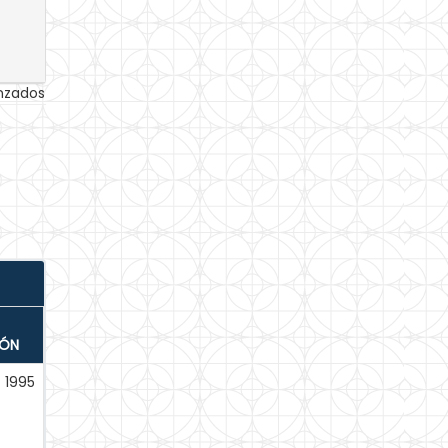
anzados
IÓN
1995