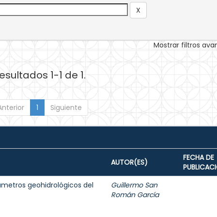
Mostrar filtros av
esultados 1-1 de 1.
Anterior
1
Siguiente
FECHA DE
AUTOR(ES)
PUBLICAC
ámetros geohidrológicos del
Guillermo San
Román García