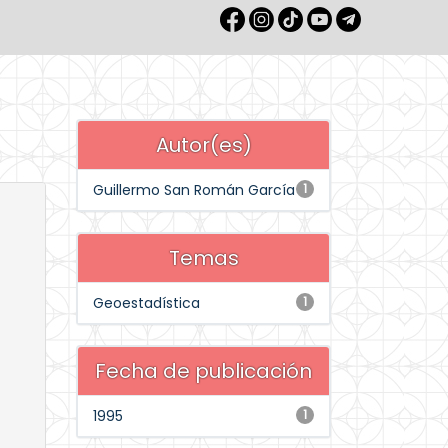
Autor(es)
Guillermo San Román García
1
Temas
Geoestadística
1
Fecha de publicación
1995
1