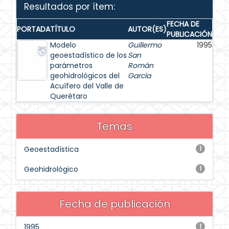
Resultados por ítem:
FECHA DE
PORTADA
TÍTULO
AUTOR(ES)
PUBLICACIÓN
Modelo
Guillermo
1995
geoestadístico de los
San
parámetros
Román
geohidrológicos del
García
Acuífero del Valle de
Querétaro
Temas
Geoestadística
1
Geohidrológico
1
Fecha de publicación
1995
1