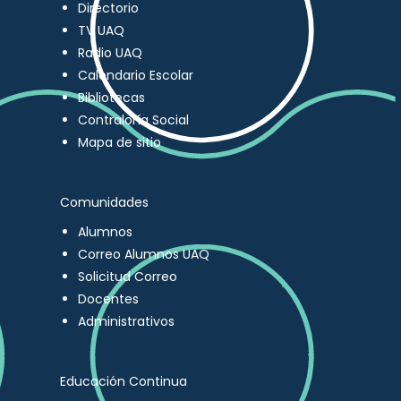
Directorio
TV UAQ
Radio UAQ
Calendario Escolar
Bibliotecas
Contraloría Social
Mapa de sitio
Comunidades
Alumnos
Correo Alumnos UAQ
Solicitud Correo
Docentes
Administrativos
Educación Continua