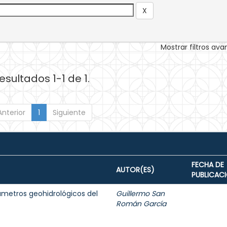
Mostrar filtros av
esultados 1-1 de 1.
Anterior
1
Siguiente
FECHA DE
AUTOR(ES)
PUBLICAC
ámetros geohidrológicos del
Guillermo San
Román García