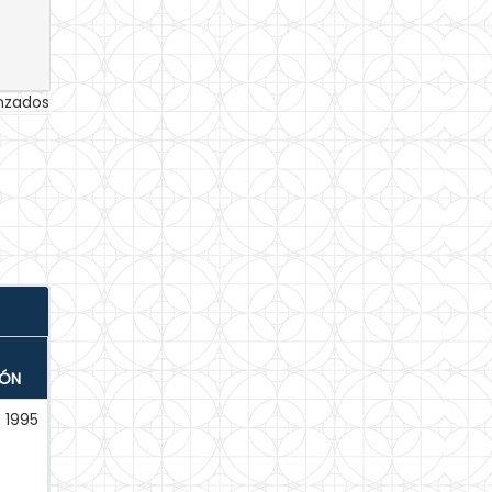
anzados
IÓN
1995