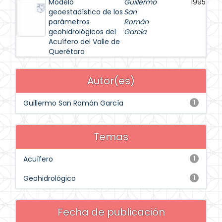
Modelo
Guillermo
1995
geoestadístico de los
San
parámetros
Román
geohidrológicos del
García
Acuífero del Valle de
Querétaro
Autor(es)
Guillermo San Román García
1
Temas
Acuífero
1
Geohidrológico
1
Fecha de publicación