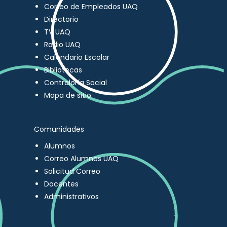
Correo de Empleados UAQ
Directorio
TV UAQ
Radio UAQ
Calendario Escolar
Bibliotecas
Contraloría Social
Mapa de sitio
Comunidades
Alumnos
Correo Alumnos UAQ
Solicitud Correo
Docentes
Administrativos