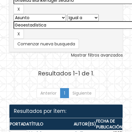
Comenzar nueva busqueda
Mostrar filtros avanzados
Resultados 1-1 de 1.
Anterior
1
Siguiente
Resultados por ítem:
FECHA DE
PORTADA
TÍTULO
AUTOR(ES)
PUBLICACIÓN