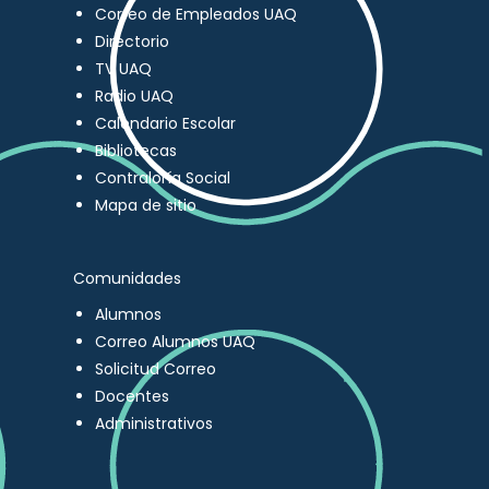
Correo de Empleados UAQ
Directorio
TV UAQ
Radio UAQ
Calendario Escolar
Bibliotecas
Contraloría Social
Mapa de sitio
Comunidades
Alumnos
Correo Alumnos UAQ
Solicitud Correo
Docentes
Administrativos