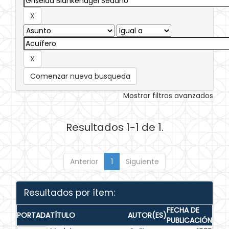
Comenzar nueva busqueda
Mostrar filtros avanzados
Resultados 1-1 de 1.
Anterior
1
Siguiente
Resultados por ítem:
FECHA DE
PORTADA
TÍTULO
AUTOR(ES)
PUBLICACIÓN