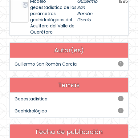
Modelo
Guillermo
1995
geoestadístico de los
San
parámetros
Román
geohidrológicos del
García
Acuífero del Valle de
Querétaro
Autor(es)
Guillermo San Román García
1
Temas
Geoestadística
1
Geohidrológico
1
Fecha de publicación