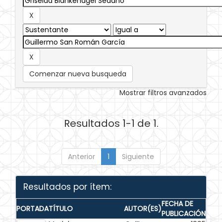
Comenzar nueva busqueda
Mostrar filtros avanzados
Resultados 1-1 de 1.
Anterior
1
Siguiente
Resultados por ítem:
FECHA DE
PORTADA
TÍTULO
AUTOR(ES)
PUBLICACIÓN