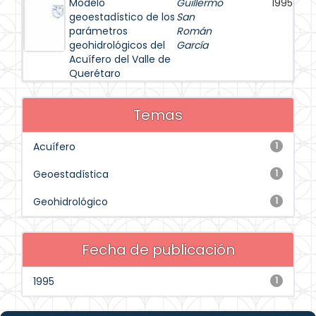
Modelo
Guillermo
1995
geoestadístico de los
San
parámetros
Román
geohidrológicos del
García
Acuífero del Valle de
Querétaro
Temas
Acuífero
1
Geoestadística
1
Geohidrológico
1
Fecha de publicación
1995
1