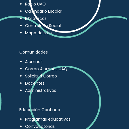
Radio UAQ
Calendario Escolar
Bibliotecas
Contraloría Social
Mapa de sitio
Comunidades
Alumnos
Correo Alumnos UAQ
Solicitud Correo
Docentes
Administrativos
Educación Continua
Programas educativos
Convocatorias