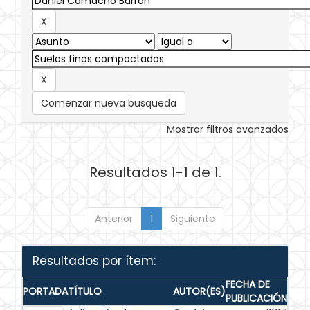
Comenzar nueva busqueda
Mostrar filtros avanzados
Resultados 1-1 de 1.
Anterior
1
Siguiente
Resultados por ítem:
FECHA DE
PORTADA
TÍTULO
AUTOR(ES)
PUBLICACIÓN