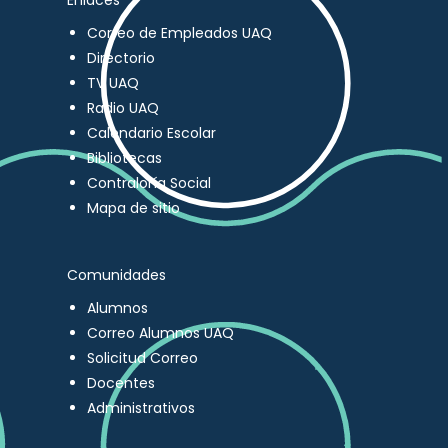
Enlaces
Correo de Empleados UAQ
Directorio
TV UAQ
Radio UAQ
Calendario Escolar
Bibliotecas
Contraloría Social
Mapa de sitio
Comunidades
Alumnos
Correo Alumnos UAQ
Solicitud Correo
Docentes
Administrativos