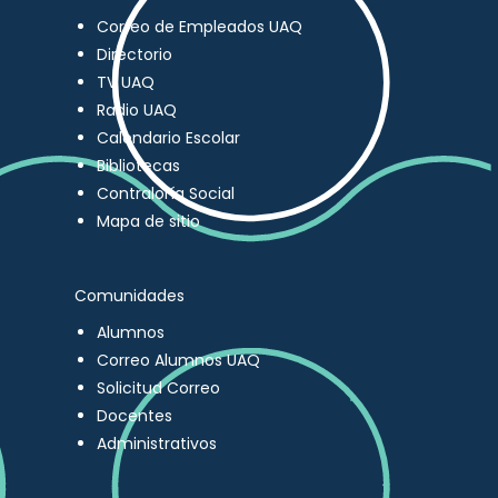
Correo de Empleados UAQ
Directorio
TV UAQ
Radio UAQ
Calendario Escolar
Bibliotecas
Contraloría Social
Mapa de sitio
Comunidades
Alumnos
Correo Alumnos UAQ
Solicitud Correo
Docentes
Administrativos