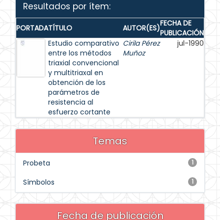
Resultados por ítem:
FECHA DE
PORTADA
TÍTULO
AUTOR(ES)
PUBLICACIÓN
Estudio comparativo
Cirila Pérez
jul-1990
entre los métodos
Muñoz
triaxial convencional
y multitriaxal en
obtención de los
parámetros de
resistencia al
esfuerzo cortante
Temas
Probeta
1
Símbolos
1
Fecha de publicación