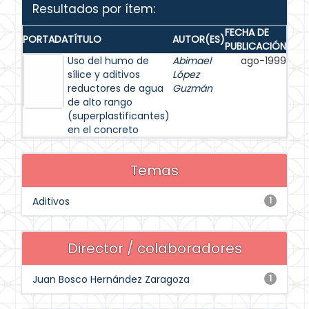
Resultados por ítem:
FECHA DE
PORTADA
TÍTULO
AUTOR(ES)
PUBLICACIÓN
Uso del humo de
Abimael
ago-1999
sílice y aditivos
López
reductores de agua
Guzmán
de alto rango
(superplastificantes)
en el concreto
Temas
Aditivos
1
Director / colaboradores
Juan Bosco Hernández Zaragoza
1