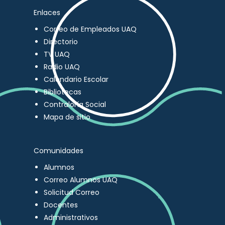
Enlaces
Correo de Empleados UAQ
Directorio
TV UAQ
Radio UAQ
Calendario Escolar
Bibliotecas
Contraloría Social
Mapa de sitio
Comunidades
Alumnos
Correo Alumnos UAQ
Solicitud Correo
Docentes
Administrativos