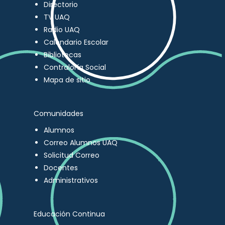
Directorio
TV UAQ
Radio UAQ
Calendario Escolar
Bibliotecas
Contraloría Social
Mapa de sitio
Comunidades
Alumnos
Correo Alumnos UAQ
Solicitud Correo
Docentes
Administrativos
Educación Continua