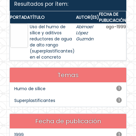
Resultados por ítem:
FECHA DE
PORTADA
TÍTULO
AUTOR(ES)
PUBLICACIÓN
Uso del humo de
Abimael
ago-1999
sílice y aditivos
López
reductores de agua
Guzmán
de alto rango
(superplastificantes)
en el concreto
Temas
Humo de sílice
1
Superplastificantes
1
Fecha de publicación
1999
1