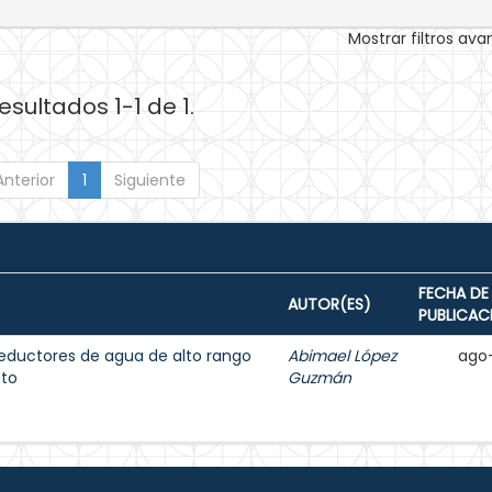
Mostrar filtros av
esultados 1-1 de 1.
Anterior
1
Siguiente
FECHA DE
AUTOR(ES)
PUBLICAC
 reductores de agua de alto rango
Abimael López
ago
eto
Guzmán