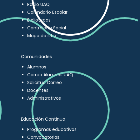
Radio UAQ
Calendario Escolar
Bibliotecas
Contraloría Social
Mapa de sitio
Comunidades
Alumnos
Correo Alumnos UAQ
Solicitud Correo
Docentes
Administrativos
Educación Continua
Programas educativos
Convocatorias