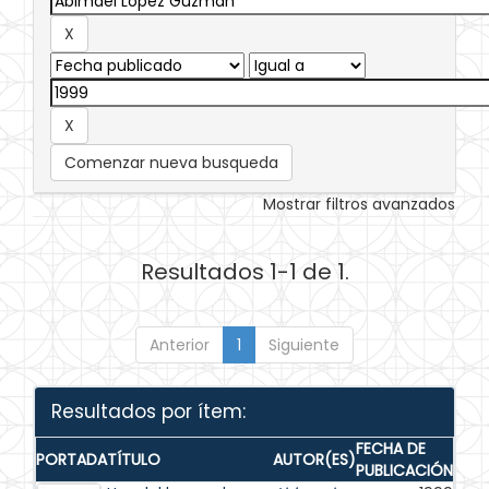
Comenzar nueva busqueda
Mostrar filtros avanzados
Resultados 1-1 de 1.
Anterior
1
Siguiente
Resultados por ítem:
FECHA DE
PORTADA
TÍTULO
AUTOR(ES)
PUBLICACIÓN