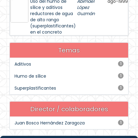
Uso del humo de
Abimael
ago-1999
sílice y aditivos
López
reductores de agua
Guzmán
de alto rango
(superplastificantes)
en el concreto
Temas
Aditivos
1
Humo de sílice
1
Superplastificantes
1
Director / colaboradores
Juan Bosco Hernández Zaragoza
1