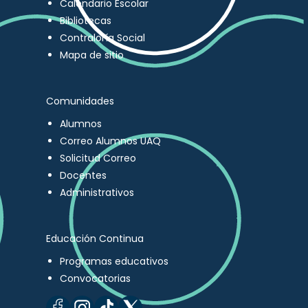
Calendario Escolar
Bibliotecas
Contraloría Social
Mapa de sitio
Comunidades
Alumnos
Correo Alumnos UAQ
Solicitud Correo
Docentes
Administrativos
Educación Continua
Programas educativos
Convocatorias