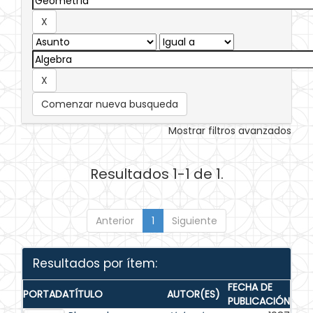
Comenzar nueva busqueda
Mostrar filtros avanzados
Resultados 1-1 de 1.
Anterior
1
Siguiente
Resultados por ítem:
FECHA DE
PORTADA
TÍTULO
AUTOR(ES)
PUBLICACIÓN