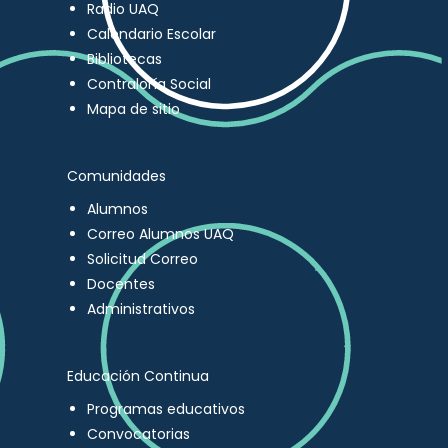
Radio UAQ
Calendario Escolar
Bibliotecas
Contraloría Social
Mapa de sitio
Comunidades
Alumnos
Correo Alumnos UAQ
Solicitud Correo
Docentes
Administrativos
Educación Continua
Programas educativos
Convocatorias