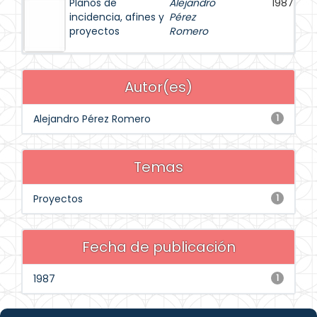
Planos de
Alejandro
1987
incidencia, afines y
Pérez
proyectos
Romero
Autor(es)
Alejandro Pérez Romero
1
Temas
Proyectos
1
Fecha de publicación
1987
1