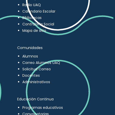
Radio UAQ
Calendario Escolar
Bibliotecas
Contraloría Social
Mapa de sitio
Comunidades
Alumnos
Correo Alumnos UAQ
Solicitud Correo
Docentes
Administrativos
Educación Continua
Programas educativos
Convocatorias