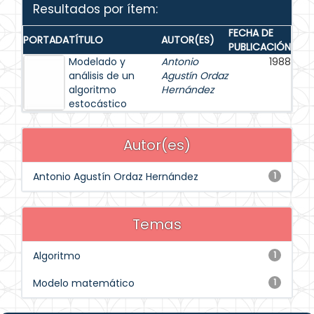
Resultados por ítem:
FECHA DE
PORTADA
TÍTULO
AUTOR(ES)
PUBLICACIÓN
Modelado y
Antonio
1988
análisis de un
Agustín Ordaz
algoritmo
Hernández
estocástico
Autor(es)
Antonio Agustín Ordaz Hernández
1
Temas
Algoritmo
1
Modelo matemático
1