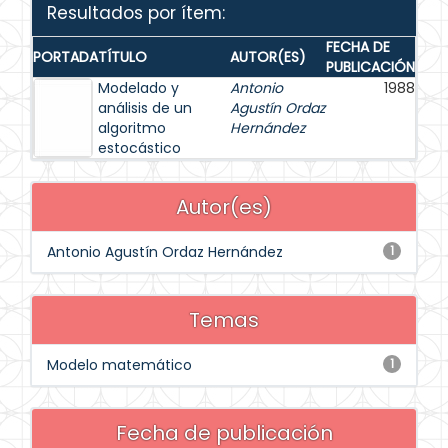
Resultados por ítem:
FECHA DE
PORTADA
TÍTULO
AUTOR(ES)
PUBLICACIÓN
Modelado y
Antonio
1988
análisis de un
Agustín Ordaz
algoritmo
Hernández
estocástico
Autor(es)
Antonio Agustín Ordaz Hernández
1
Temas
Modelo matemático
1
Fecha de publicación