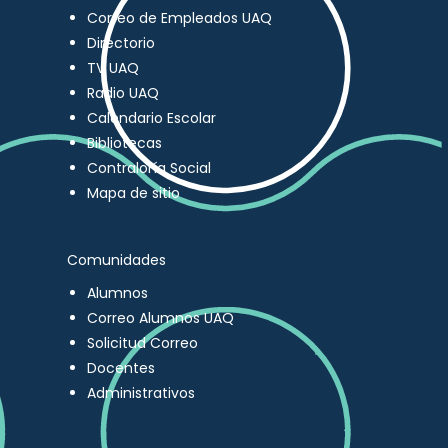
Correo de Empleados UAQ
Directorio
TV UAQ
Radio UAQ
Calendario Escolar
Bibliotecas
Contraloría Social
Mapa de sitio
Comunidades
Alumnos
Correo Alumnos UAQ
Solicitud Correo
Docentes
Administrativos