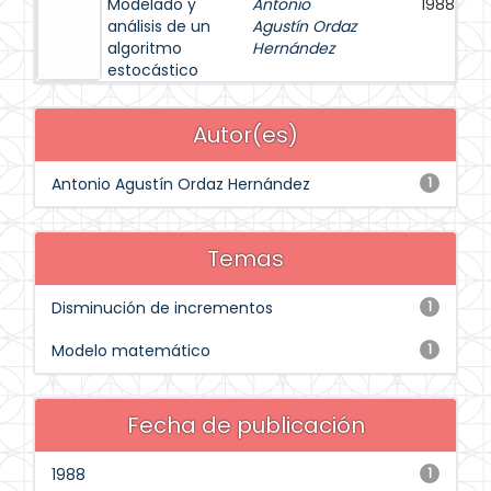
Modelado y
Antonio
1988
análisis de un
Agustín Ordaz
algoritmo
Hernández
estocástico
Autor(es)
Antonio Agustín Ordaz Hernández
1
Temas
Disminución de incrementos
1
Modelo matemático
1
Fecha de publicación
1988
1