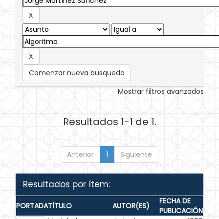
Comenzar nueva busqueda
Mostrar filtros avanzados
Resultados 1-1 de 1.
Anterior
1
Siguiente
Resultados por ítem:
FECHA DE
PORTADA
TÍTULO
AUTOR(ES)
PUBLICACIÓN