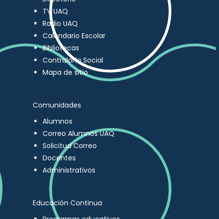
TV UAQ
Radio UAQ
Calendario Escolar
Bibliotecas
Contraloría Social
Mapa de sitio
Comunidades
Alumnos
Correo Alumnos UAQ
Solicitud Correo
Docentes
Administrativos
Educación Continua