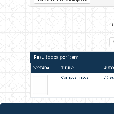
R
Resultados por ítem:
PORTADA
TÍTULO
AUTO
Campos finitos
Alfre