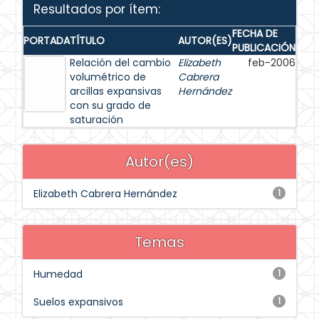
Resultados por ítem:
FECHA DE
PORTADA
TÍTULO
AUTOR(ES)
PUBLICACIÓN
Relación del cambio
Elizabeth
feb-2006
volumétrico de
Cabrera
arcillas expansivas
Hernández
con su grado de
saturación
Autor(es)
Elizabeth Cabrera Hernández
1
Temas
Humedad
1
Suelos expansivos
1