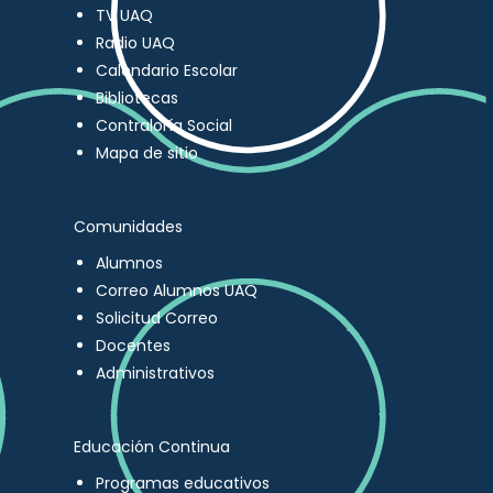
TV UAQ
Radio UAQ
Calendario Escolar
Bibliotecas
Contraloría Social
Mapa de sitio
Comunidades
Alumnos
Correo Alumnos UAQ
Solicitud Correo
Docentes
Administrativos
Educación Continua
Programas educativos