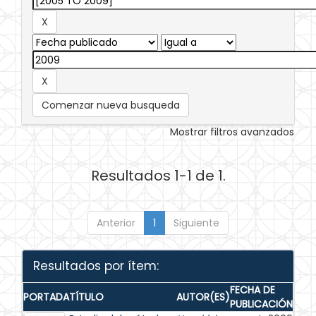
Comenzar nueva busqueda
Mostrar filtros avanzados
Resultados 1-1 de 1.
Anterior
1
Siguiente
Resultados por ítem:
FECHA DE
PORTADA
TÍTULO
AUTOR(ES)
PUBLICACIÓN