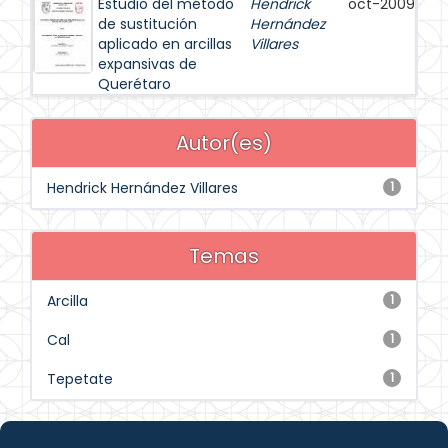
Estudio del método
Hendrick
oct-2009
de sustitución
Hernández
aplicado en arcillas
Villares
expansivas de
Querétaro
Autor(es)
Hendrick Hernández Villares
1
Temas
Arcilla
1
Cal
1
Tepetate
1