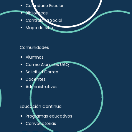
Calendario Escolar
Bibliotecas
Contraloría Social
Mapa de sitio
Comunidades
Alumnos
Correo Alumnos UAQ
Solicitud Correo
Docentes
Administrativos
Educación Continua
Programas educativos
Convocatorias