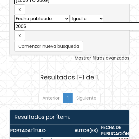
Comenzar nueva busqueda
Mostrar filtros avanzados
Resultados 1-1 de 1.
Anterior
1
Siguiente
Resultados por ítem:
FECHA DE
PORTADA
TÍTULO
AUTOR(ES)
PUBLICACIÓN