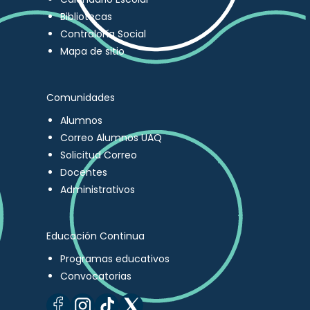
Bibliotecas
Contraloría Social
Mapa de sitio
Comunidades
Alumnos
Correo Alumnos UAQ
Solicitud Correo
Docentes
Administrativos
Educación Continua
Programas educativos
Convocatorias