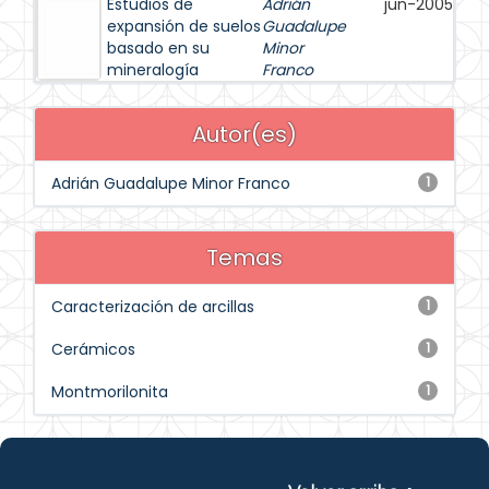
Estudios de
Adrián
jun-2005
expansión de suelos
Guadalupe
basado en su
Minor
mineralogía
Franco
Autor(es)
Adrián Guadalupe Minor Franco
1
Temas
Caracterización de arcillas
1
Cerámicos
1
Montmorilonita
1