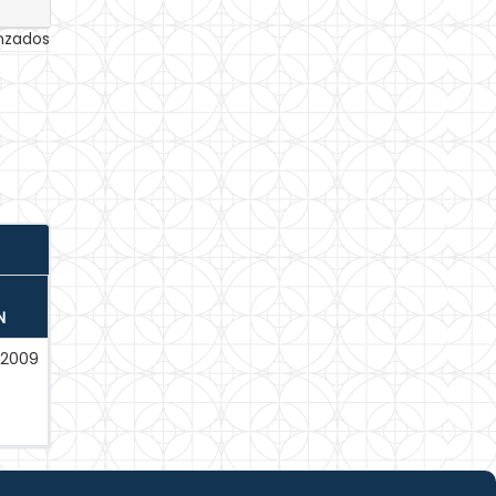
anzados
N
-2009