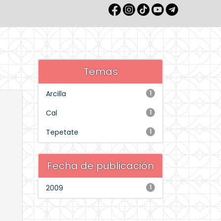
Temas
Arcilla
1
Cal
1
Tepetate
1
Fecha de publicación
2009
1