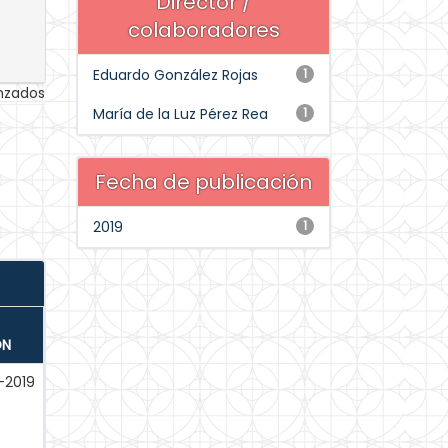
Director /
colaboradores
Eduardo González Rojas
1
anzados
María de la Luz Pérez Rea
1
Fecha de publicación
2019
1
ÓN
-2019