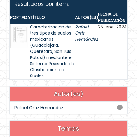
Resultados por ítem:
FECHA DE
PORTADA
TÍTULO
AUTOR(ES)
PUBLICACIÓN
Caracterización de
Rafael
25-ene-2024
tres tipos de suelos
Ortiz
mexicanos
Hernández
(Guadalajara,
Querétaro, San Luis
Potosí) mediante el
Sistema Revisado de
Clasificación de
Suelos
Autor(es)
Rafael Ortiz Hernández
1
Temas