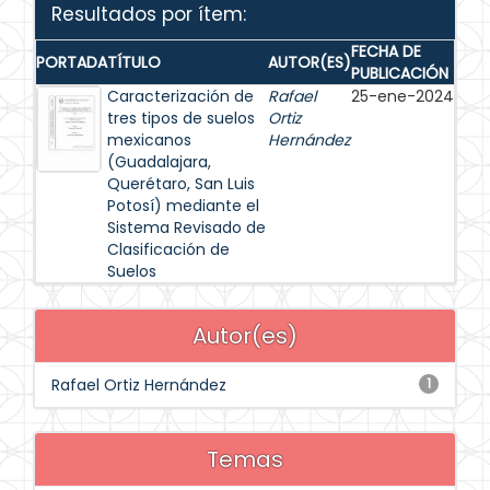
Resultados por ítem:
FECHA DE
PORTADA
TÍTULO
AUTOR(ES)
PUBLICACIÓN
Caracterización de
Rafael
25-ene-2024
tres tipos de suelos
Ortiz
mexicanos
Hernández
(Guadalajara,
Querétaro, San Luis
Potosí) mediante el
Sistema Revisado de
Clasificación de
Suelos
Autor(es)
Rafael Ortiz Hernández
1
Temas