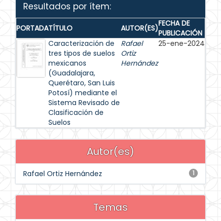
Resultados por ítem:
FECHA DE
PORTADA
TÍTULO
AUTOR(ES)
PUBLICACIÓN
Caracterización de
Rafael
25-ene-2024
tres tipos de suelos
Ortiz
mexicanos
Hernández
(Guadalajara,
Querétaro, San Luis
Potosí) mediante el
Sistema Revisado de
Clasificación de
Suelos
Autor(es)
Rafael Ortiz Hernández
1
Temas