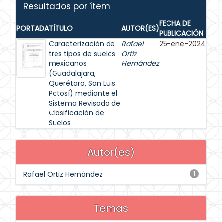
Resultados por ítem:
FECHA DE
PORTADA
TÍTULO
AUTOR(ES)
PUBLICACIÓN
Caracterización de
Rafael
25-ene-2024
tres tipos de suelos
Ortiz
mexicanos
Hernández
(Guadalajara,
Querétaro, San Luis
Potosí) mediante el
Sistema Revisado de
Clasificación de
Suelos
Autor(es)
Rafael Ortiz Hernández
1
Temas