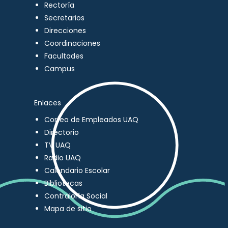
Rectoría
Secretarios
Direcciones
Coordinaciones
Facultades
Campus
Enlaces
Correo de Empleados UAQ
Directorio
TV UAQ
Radio UAQ
Calendario Escolar
Bibliotecas
Contraloría Social
Mapa de sitio