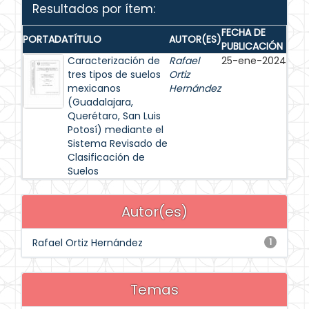
Resultados por ítem:
FECHA DE
PORTADA
TÍTULO
AUTOR(ES)
PUBLICACIÓN
Caracterización de
Rafael
25-ene-2024
tres tipos de suelos
Ortiz
mexicanos
Hernández
(Guadalajara,
Querétaro, San Luis
Potosí) mediante el
Sistema Revisado de
Clasificación de
Suelos
Autor(es)
Rafael Ortiz Hernández
1
Temas