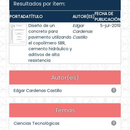
Resultados por ítem:
FECHA DE
PORTADA
TÍTULO
AUTOR(ES)
PUBLICACIÓN
Diseño de un
Edgar
5-jul-2019
concreto para
Cardenas
pavimento utilizando
Castillo
el copolímero SBR,
cemento hidráulico y
aditivos de alta
resistencia
Autor(es)
Edgar Cardenas Castillo
1
Temas
Ciencias Tecnológicas
1