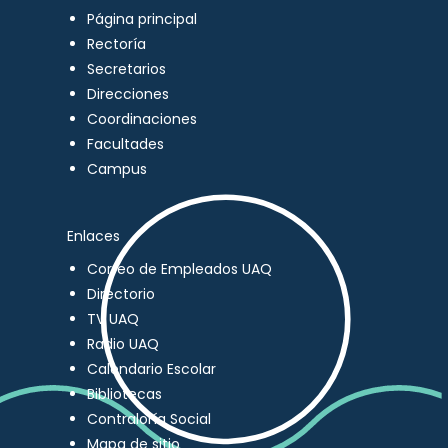
Página principal
Rectoría
Secretarios
Direcciones
Coordinaciones
Facultades
Campus
Enlaces
Correo de Empleados UAQ
Directorio
TV UAQ
Radio UAQ
Calendario Escolar
Bibliotecas
Contraloría Social
Mapa de sitio